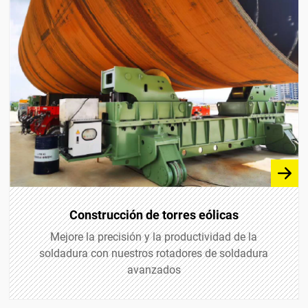
Máquina de soldadura de costura longitudinal
Serie K11
Construcción de torres eólicas
Mejore la precisión y la productividad de la
soldadura con nuestros rotadores de soldadura
avanzados