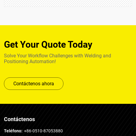
Get Your Quote Today
Solve Your Workflow Challenges with Welding and
Positioning Automation!
Contáctenos ahora
Contáctenos
Teléfono:
+86-0510-87053880