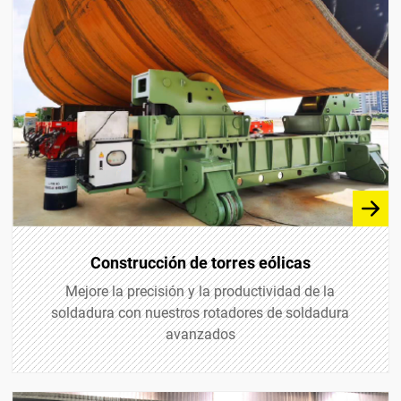
Máquina de soldadura de costura longitudinal
Serie K11
Construcción de torres eólicas
Mejore la precisión y la productividad de la
soldadura con nuestros rotadores de soldadura
avanzados