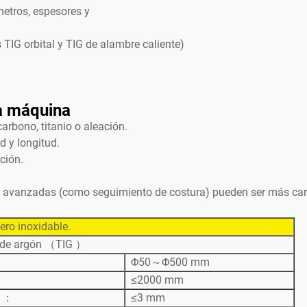
etros, espesores y
TIG orbital y TIG de alambre caliente)
a máquina
carbono, titanio o aleación.
d y longitud.
ción.
 avanzadas (como seguimiento de costura) pueden ser más caros,
ero inoxidable.
 de argón （TIG ）
Φ50～Φ500 mm
≤2000 mm
d ：
≤3 mm