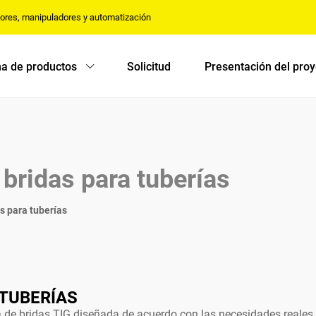
dores, manipuladores y automatización
a de productos
Solicitud
Presentación del pro
bridas para tuberías
s para tuberías
 TUBERÍAS
de bridas TIG diseñada de acuerdo con las necesidades reales d