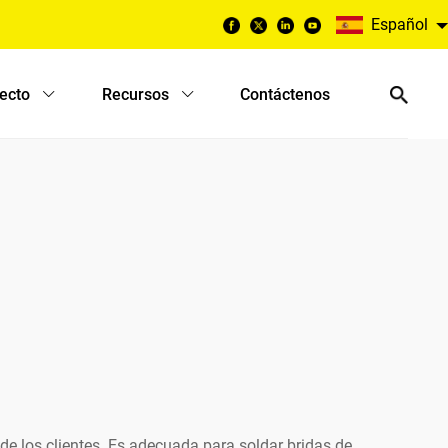
Español
yecto
Recursos
Contáctenos
e los clientes. Es adecuada para soldar bridas de