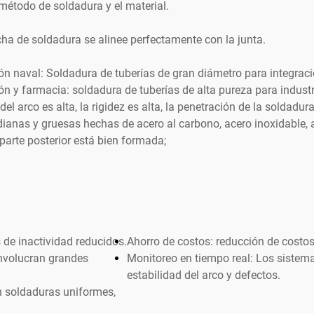
método de soldadura y el material.
rcha de soldadura se alinee perfectamente con la junta.
ón naval: Soldadura de tuberías de gran diámetro para integraci
n y farmacia: soldadura de tuberías de alta pureza para industria
del arco es alta, la rigidez es alta, la penetración de la soldadu
ianas y gruesas hechas de acero al carbono, acero inoxidable, a
a parte posterior está bien formada;
 de inactividad reducidos.
Ahorro de costos: reducción de costos 
involucran grandes
Monitoreo en tiempo real: Los sistem
estabilidad del arco y defectos.
n soldaduras uniformes,