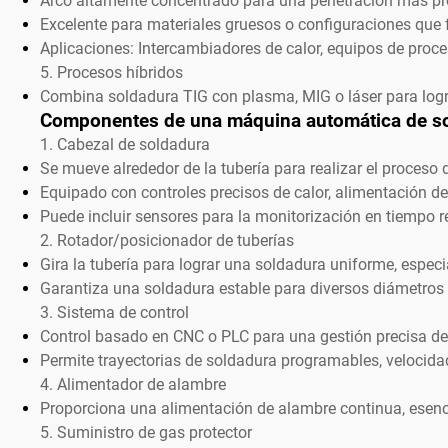
Arco altamente concentrado para una penetración más p
Excelente para materiales gruesos o configuraciones que f
Aplicaciones: Intercambiadores de calor, equipos de proc
5. Procesos híbridos
Combina soldadura TIG con plasma, MIG o láser para logra
Componentes de una máquina automática de so
1. Cabezal de soldadura
Se mueve alrededor de la tubería para realizar el proceso 
Equipado con controles precisos de calor, alimentación de
Puede incluir sensores para la monitorización en tiempo r
2. Rotador/posicionador de tuberías
Gira la tubería para lograr una soldadura uniforme, espec
Garantiza una soldadura estable para diversos diámetros 
3. Sistema de control
Control basado en CNC o PLC para una gestión precisa d
Permite trayectorias de soldadura programables, velocidad
4. Alimentador de alambre
Proporciona una alimentación de alambre continua, esenci
5. Suministro de gas protector