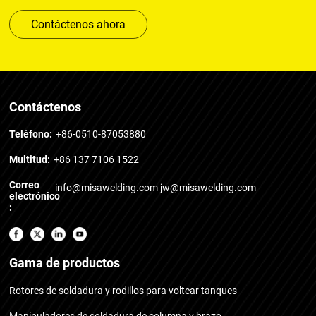
Contáctenos ahora
Contáctenos
Teléfono:
+86-0510-87053880
Multitud:
+86 137 7106 1522
Correo
info@misawelding.com
jw@misawelding.com
electrónico
:
Gama de productos
Rotores de soldadura y rodillos para voltear tanques
Manipuladores de soldadura de columna y brazo