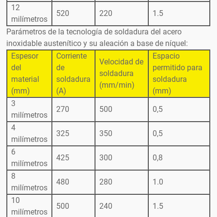
12
520
220
1.5
milímetros
Parámetros de la tecnología de soldadura del acero
inoxidable austenítico y su aleación a base de níquel:
Espesor
Corriente
Espacio
Velocidad de
del
de
permitido para
soldadura
material
soldadura
soldadura
(mm/min)
(mm)
(A)
(mm)
3
270
500
0,5
milímetros
4
325
350
0,5
milímetros
6
425
300
0,8
milímetros
8
480
280
1.0
milímetros
10
500
240
1.5
milímetros