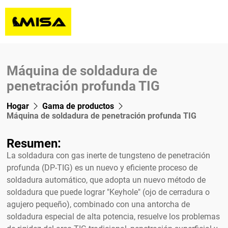
Hogar
Sobre nosotros
Máquina de soldadura de
Gama de productos
penetración profunda TIG
Rotores de soldadura y rodillos para voltear tanques
Hogar
Gama de productos
Solicitud
Máquina de soldadura de penetración profunda TIG
Manipuladores de soldadura de columna y brazo
Serie MCR
Presentación del proyecto
Posicionadores de soldadura
Serie MSAR
Tipo de luz
Resumen:
Construcción de torres eólicas
Plato giratorio de suelo
Serie MSR
Tipo de servicio pesado
Serie MWP
La soldadura con gas inerte de tungsteno de penetración
Recursos
Tratamiento de superficies
profunda (DP-TIG) es un nuevo y eficiente proceso de
Línea de cultivo de tuberías Fit-Up
Tipo fijo
Serie PEMP
Horizontal
Blog
soldadura automático, que adopta un nuevo método de
Contáctenos
Soldadura de costura de recipientes
Mandril de soldadura
Tipo de movimiento motorizado
Serie MHWP
Vertical
MCF
soldadura que puede lograr "Keyhole" (ojo de cerradura o
Vídeos
Noticias
Máquina de soldadura de penetración profunda TIG
Cabeza y cola
Fuerza Aérea de los Estados Unidos
Serie WP
agujero pequeño), combinado con una antorcha de
Descargar
Artículo
soldadura especial de alta potencia, resuelve los problemas
Máquina de soldadura de bridas para tuberías
Serie WPT