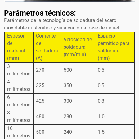
Parámetros técnicos:
Parámetros de la tecnología de soldadura del acero
inoxidable austenítico y su aleación a base de níquel:
Espesor
Corriente
Espacio
Velocidad de
del
de
permitido para
soldadura
material
soldadura
soldadura
(mm/min)
(mm)
(A)
(mm)
3
270
500
0,5
milímetros
4
325
350
0,5
milímetros
6
425
300
0,8
milímetros
8
480
280
1.0
milímetros
10
500
240
1.5
milímetros