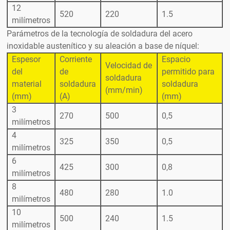
12
520
220
1.5
milímetros
Parámetros de la tecnología de soldadura del acero
inoxidable austenítico y su aleación a base de níquel:
Espesor
Corriente
Espacio
Velocidad de
del
de
permitido para
soldadura
material
soldadura
soldadura
(mm/min)
(mm)
(A)
(mm)
3
270
500
0,5
milímetros
4
325
350
0,5
milímetros
6
425
300
0,8
milímetros
8
480
280
1.0
milímetros
10
500
240
1.5
milímetros