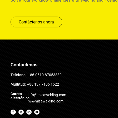
Solve Your Workflow Challenges with Welding and Positi
Contáctenos ahora
Contáctenos
Teléfono:
+86-0510-87053880
Multitud:
+86 137 7106 1522
Correo
info@misawelding.com
electrónico
jw@misawelding.com
: