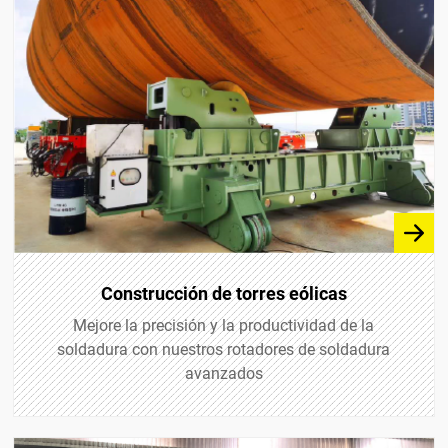
Máquina de soldadura de costura longitudinal
Serie K11
Construcción de torres eólicas
Mejore la precisión y la productividad de la
soldadura con nuestros rotadores de soldadura
avanzados