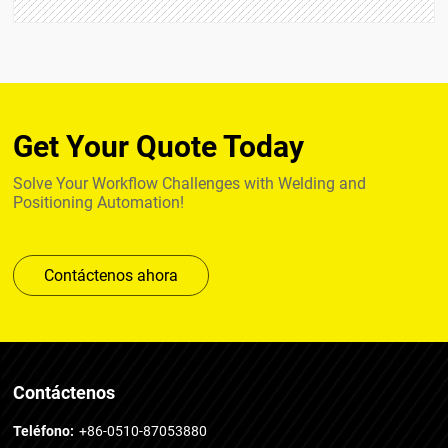
Get Your Quote Today
Solve Your Workflow Challenges with Welding and
Positioning Automation!
Contáctenos ahora
Contáctenos
Teléfono:
+86-0510-87053880